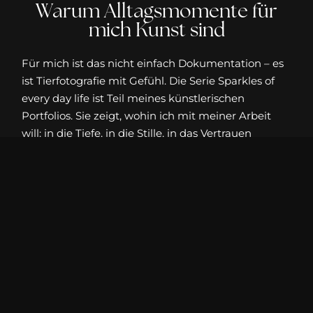
Warum Alltagsmomente für
mich Kunst sind
Für mich ist das nicht einfach Dokumentation – es
ist Tierfotografie mit Gefühl. Die Serie Sparkles of
every day life ist Teil meines künstlerischen
Portfolios. Sie zeigt, wohin ich mit meiner Arbeit
will: in die Tiefe, in die Stille, in das Vertrauen
zwischen Tier und Natur. Vielleicht liegt genau
darin die Kraft solcher Bilder – sie fordern nichts, sie
wollen nichts. Sie erinnern uns nur daran,
hinzuschauen. Ganz leise.