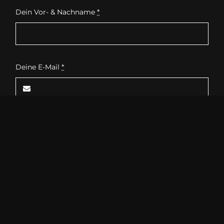
Dein Vor- & Nachname
*
Deine E-Mail
*
Daher kennst Du mich
Dein Anliegen
*