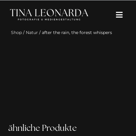
Zum
Inhalt
Togg
springen
Navi
Shop
/
Natur
/ after the rain, the forest whispers
Über mich
Portfolio
Kreative Begleitung
Einblicke
Schreib mir
ähnliche Produkte