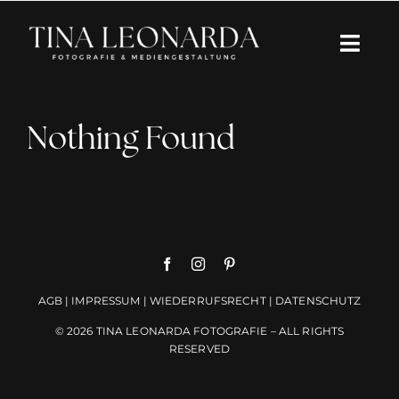
Zum
Inhalt
Togg
springen
Navi
Über mich
Nothing Found
Portfolio
Kreative Begleitung
Einblicke
AGB
|
IMPRESSUM
|
WIEDERRUFSRECHT
|
DATENSCHUTZ
Schreib mir
© 2026 TINA LEONARDA FOTOGRAFIE – ALL RIGHTS
RESERVED