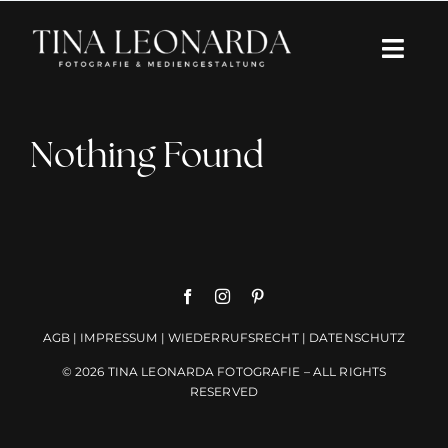
Zum
Inhalt
Togg
springen
Navi
Über mich
Nothing Found
Portfolio
Kreative Begleitung
Einblicke
AGB
|
IMPRESSUM
|
WIEDERRUFSRECHT
|
DATENSCHUTZ
Schreib mir
© 2026 TINA LEONARDA FOTOGRAFIE – ALL RIGHTS
RESERVED