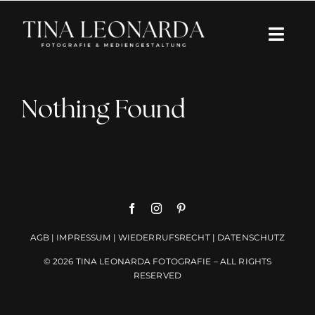
Zum
Inhalt
Togg
springen
Navi
Über mich
Nothing Found
Portfolio
Kreative Begleitung
Einblicke
AGB
|
IMPRESSUM
|
WIEDERRUFSRECHT
|
DATENSCHUTZ
Schreib mir
© 2026 TINA LEONARDA FOTOGRAFIE – ALL RIGHTS
RESERVED