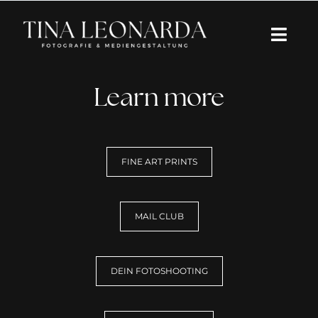
Zum
Inhalt
Togg
springen
Navi
Über mich
Learn more
Portfolio
FINE ART PRINTS
Kreative Begleitung
Einblicke
MAIL CLUB
Schreib mir
DEIN FOTOSHOOTING