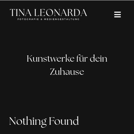
Zum
Inhalt
Togg
springen
Navi
Über mich
Portfolio
Kunstwerke für dein
Kreative Begleitung
Zuhause
Einblicke
Schreib mir
Nothing Found